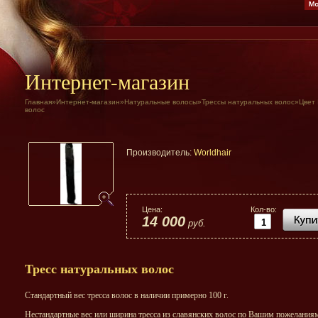
Интернет-магазин
Главная
»
Интернет-магазин
»
Натуральные волосы
»
Трессы натуральных волос
»
Цвет
волос
Производитель:
Worldhair
Цена:
Кол-во:
14 000
руб.
Тресс натуральных волос
Стандартный вес тресса волос в наличии примерно 100 г.
Нестандартные вес или ширина тресса из славянских волос по Вашим пожеланиям,