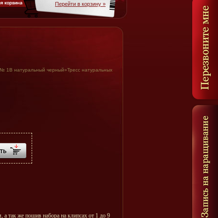
Перейти в корзину »
 № 1В натуральный черный
»
Тресс натуральных
 а так же пошив набора на клипсах от 1 до 9